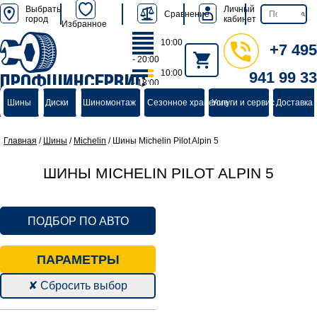
Выбрать
Личный
Сравнение
город
кабинет
Избранное
10:00
+7 495
- 20:00
10:00
941 99 33
ПРОФШИНСЕРВИС
- 18:00
группа компаний
Шины
Диски
Шиномонтаж
Сезонное хранение
Услуги и сервис
Доставка 
Главная
/
Шины
/
Michelin
/
Шины Michelin Pilot Alpin 5
ШИНЫ MICHELIN PILOT ALPIN 5
ПОДБОР ПО АВТО
ПАРАМЕТРЫ
✘ Сбросить выбор