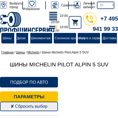
Выбрать
Личный
Сравнение
город
кабинет
Избранное
10:00
+7 495
- 20:00
10:00
941 99 33
ПРОФШИНСЕРВИС
- 18:00
группа компаний
Шины
Диски
Шиномонтаж
Сезонное хранение
Услуги и сервис
Доставка 
Главная
/
Шины
/
Michelin
/
Шины Michelin Pilot Alpin 5 SUV
ШИНЫ MICHELIN PILOT ALPIN 5 SUV
ПОДБОР ПО АВТО
ПАРАМЕТРЫ
✘ Сбросить выбор