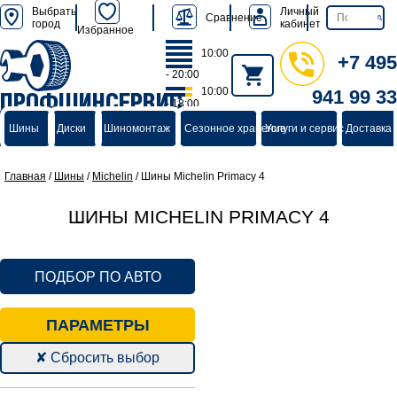
Выбрать
Личный
Сравнение
город
кабинет
Избранное
10:00
+7 495
- 20:00
10:00
941 99 33
ПРОФШИНСЕРВИС
- 18:00
группа компаний
Шины
Диски
Шиномонтаж
Сезонное хранение
Услуги и сервис
Доставка 
Главная
/
Шины
/
Michelin
/
Шины Michelin Primacy 4
ШИНЫ MICHELIN PRIMACY 4
ПОДБОР ПО АВТО
ПАРАМЕТРЫ
✘ Сбросить выбор