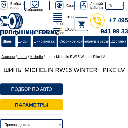
Выбрать
Личный
Сравнение
город
кабинет
Избранное
10:00
+7 495
- 20:00
10:00
941 99 33
ПРОФШИНСЕРВИС
- 18:00
группа компаний
Шины
Диски
Шиномонтаж
Сезонное хранение
Услуги и сервис
Доставка 
Главная
/
Шины
/
Michelin
/
Шины Michelin RW15 Winter i Pike LV
ШИНЫ MICHELIN RW15 WINTER I PIKE LV
ПОДБОР ПО АВТО
ПАРАМЕТРЫ