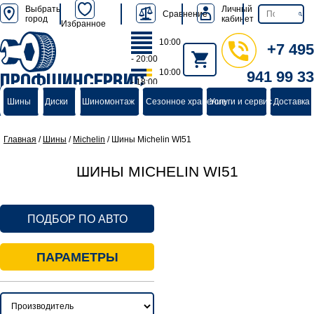
Выбрать
Личный
Сравнение
город
кабинет
Избранное
10:00
+7 495
- 20:00
10:00
941 99 33
ПРОФШИНСЕРВИС
- 18:00
группа компаний
Шины
Диски
Шиномонтаж
Сезонное хранение
Услуги и сервис
Доставка 
Главная
/
Шины
/
Michelin
/
Шины Michelin WI51
ШИНЫ MICHELIN WI51
ПОДБОР ПО АВТО
ПАРАМЕТРЫ