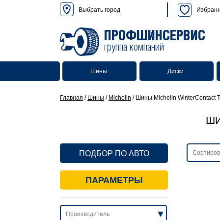
Выбрать город
Избран
ПРОФШИНСЕРВИС
группа компаний
Шины
Диски
Главная
/
Шины
/
Michelin
/
Шины Michelin WinterContact 
ШИ
ПОДБОР ПО АВТО
ПАРАМЕТРЫ