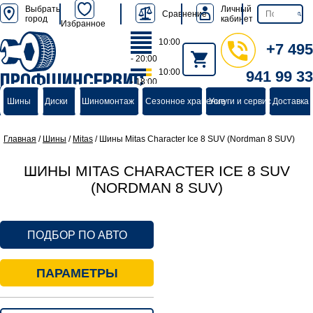
Выбрать
Личный
Сравнение
город
кабинет
Избранное
10:00
+7 495
- 20:00
10:00
941 99 33
ПРОФШИНСЕРВИС
- 18:00
группа компаний
Шины
Диски
Шиномонтаж
Сезонное хранение
Услуги и сервис
Доставка 
Главная
/
Шины
/
Mitas
/
Шины Mitas Character Ice 8 SUV (Nordman 8 SUV)
ШИНЫ MITAS CHARACTER ICE 8 SUV
(NORDMAN 8 SUV)
ПОДБОР ПО АВТО
ПАРАМЕТРЫ