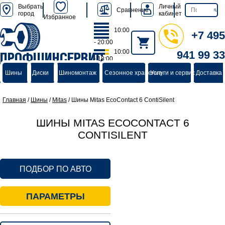
Выбрать
Личный
Сравнение
город
кабинет
Избранное
10:00
+7 495
- 20:00
10:00
941 99 33
ПРОФШИНСЕРВИС
- 18:00
группа компаний
Шины
Диски
Шиномонтаж
Сезонное хранение
Услуги и сервис
Доставка 
Главная
/
Шины
/
Mitas
/
Шины Mitas EcoContact 6 ContiSilent
ШИНЫ MITAS ECOCONTACT 6
CONTISILENT
ПОДБОР ПО АВТО
ПАРАМЕТРЫ