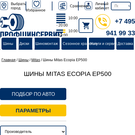
Выбрать
Личный
Сравнение
город
кабинет
Избранное
10:00
+7 495
- 20:00
10:00
941 99 33
ПРОФШИНСЕРВИС
- 18:00
группа компаний
Шины
Диски
Шиномонтаж
Сезонное хранение
Услуги и сервис
Доставка 
Главная
/
Шины
/
Mitas
/
Шины Mitas Ecopia EP500
ШИНЫ MITAS ECOPIA EP500
ПОДБОР ПО АВТО
ПАРАМЕТРЫ