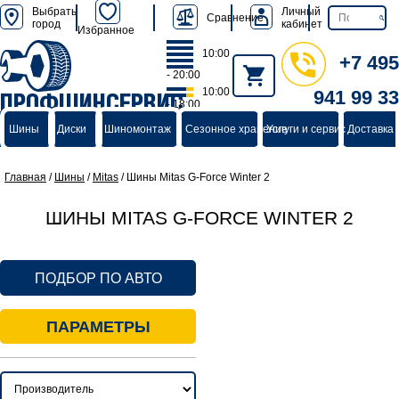
Выбрать
Личный
Сравнение
город
кабинет
Избранное
10:00
+7 495
- 20:00
10:00
941 99 33
ПРОФШИНСЕРВИС
- 18:00
группа компаний
Шины
Диски
Шиномонтаж
Сезонное хранение
Услуги и сервис
Доставка 
Главная
/
Шины
/
Mitas
/
Шины Mitas G-Force Winter 2
ШИНЫ MITAS G-FORCE WINTER 2
ПОДБОР ПО АВТО
ПАРАМЕТРЫ