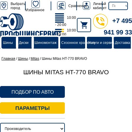
Выбрать
Личный
Сравнение
город
кабинет
Избранное
10:00
+7 495
- 20:00
10:00
941 99 33
ПРОФШИНСЕРВИС
- 18:00
группа компаний
Шины
Диски
Шиномонтаж
Сезонное хранение
Услуги и сервис
Доставка 
Главная
/
Шины
/
Mitas
/
Шины Mitas HT-770 BRAVO
ШИНЫ MITAS HT-770 BRAVO
ПОДБОР ПО АВТО
ПАРАМЕТРЫ