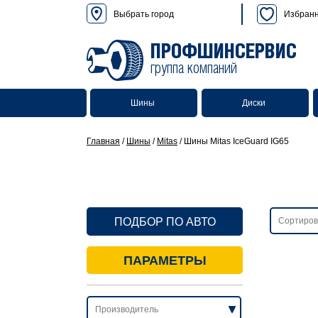
Выбрать город
Избран
ПРОФШИНСЕРВИС
группа компаний
Шины
Диски
Главная
/
Шины
/
Mitas
/
Шины Mitas IceGuard IG65
ПОДБОР ПО АВТО
ПАРАМЕТРЫ