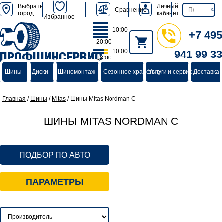
Выбрать
Личный
Сравнение
город
кабинет
Избранное
10:00
+7 495
- 20:00
10:00
941 99 33
ПРОФШИНСЕРВИС
- 18:00
группа компаний
Шины
Диски
Шиномонтаж
Сезонное хранение
Услуги и сервис
Доставка 
Главная
/
Шины
/
Mitas
/
Шины Mitas Nordman C
ШИНЫ MITAS NORDMAN C
ПОДБОР ПО АВТО
ПАРАМЕТРЫ