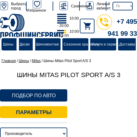
Выбрать
Личный
Сравнение
город
кабинет
Избранное
10:00
+7 495
- 20:00
10:00
941 99 33
ПРОФШИНСЕРВИС
- 18:00
группа компаний
Шины
Диски
Шиномонтаж
Сезонное хранение
Услуги и сервис
Доставка 
Главная
/
Шины
/
Mitas
/
Шины Mitas Pilot Sport A/S 3
ШИНЫ MITAS PILOT SPORT A/S 3
ПОДБОР ПО АВТО
ПАРАМЕТРЫ