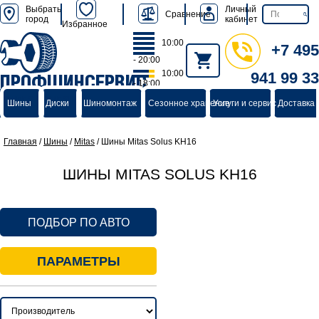
Выбрать
Личный
Сравнение
город
кабинет
Избранное
10:00
+7 495
- 20:00
10:00
941 99 33
ПРОФШИНСЕРВИС
- 18:00
группа компаний
Шины
Диски
Шиномонтаж
Сезонное хранение
Услуги и сервис
Доставка 
Главная
/
Шины
/
Mitas
/
Шины Mitas Solus KH16
ШИНЫ MITAS SOLUS KH16
ПОДБОР ПО АВТО
ПАРАМЕТРЫ