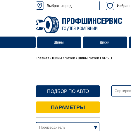
Выбрать город
Избран
ПРОФШИНСЕРВИС
группа компаний
Шины
Диски
Главная
/
Шины
/
Nexen
/
Шины Nexen FAR611
ПОДБОР ПО АВТО
ПАРАМЕТРЫ