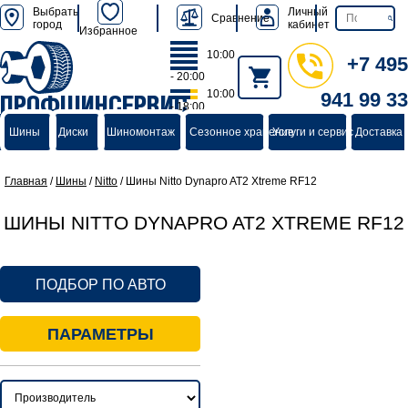
Выбрать
Личный
Сравнение
город
кабинет
Избранное
10:00
+7 495
- 20:00
10:00
941 99 33
ПРОФШИНСЕРВИС
- 18:00
группа компаний
Шины
Диски
Шиномонтаж
Сезонное хранение
Услуги и сервис
Доставка 
Главная
/
Шины
/
Nitto
/
Шины Nitto Dynapro AT2 Xtreme RF12
ШИНЫ NITTO DYNAPRO AT2 XTREME RF12
ПОДБОР ПО АВТО
ПАРАМЕТРЫ