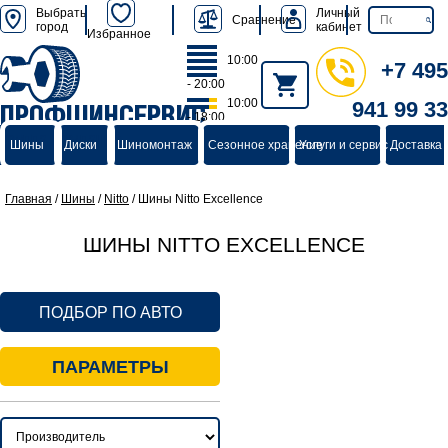
Выбрать
Личный
Сравнение
город
кабинет
Избранное
10:00
+7 495
- 20:00
10:00
941 99 33
ПРОФШИНСЕРВИС
- 18:00
группа компаний
Шины
Диски
Шиномонтаж
Сезонное хранение
Услуги и сервис
Доставка 
Главная
/
Шины
/
Nitto
/
Шины Nitto Excellence
ШИНЫ NITTO EXCELLENCE
ПОДБОР ПО АВТО
ПАРАМЕТРЫ