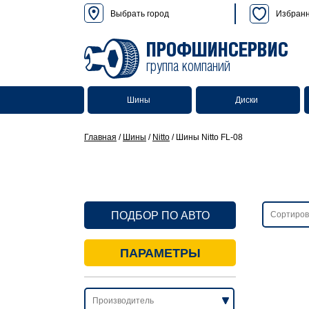
Выбрать город
Избран
ПРОФШИНСЕРВИС
группа компаний
Шины
Диски
Главная
/
Шины
/
Nitto
/
Шины Nitto FL-08
ПОДБОР ПО АВТО
ПАРАМЕТРЫ