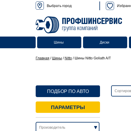
Выбрать город
Избран
ПРОФШИНСЕРВИС
группа компаний
Шины
Диски
Главная
/
Шины
/
Nitto
/
Шины Nitto Goliath A/T
ПОДБОР ПО АВТО
ПАРАМЕТРЫ