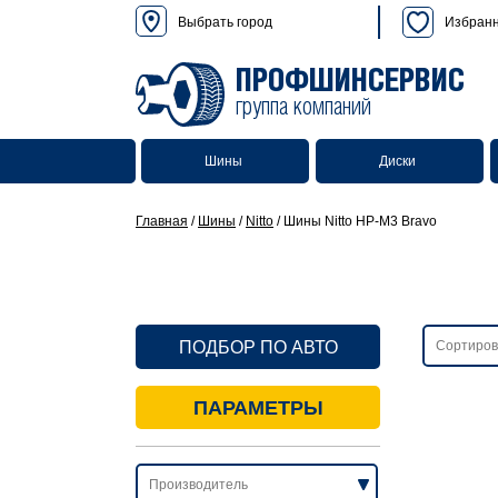
Выбрать город
Избран
ПРОФШИНСЕРВИС
группа компаний
Шины
Диски
Главная
/
Шины
/
Nitto
/
Шины Nitto HP-M3 Bravo
ПОДБОР ПО АВТО
ПАРАМЕТРЫ