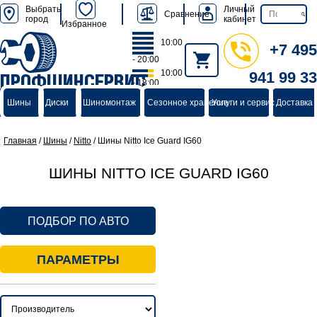
Выбрать
Личный
Сравнение
город
кабинет
Избранное
10:00
+7 495
- 20:00
10:00
941 99 33
ПРОФШИНСЕРВИС
- 18:00
группа компаний
Шины
Диски
Шиномонтаж
Сезонное хранение
Услуги и сервис
Доставка 
Главная
/
Шины
/
Nitto
/
Шины Nitto Ice Guard IG60
ШИНЫ NITTO ICE GUARD IG60
ПОДБОР ПО АВТО
ПАРАМЕТРЫ