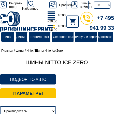
Выбрать
Личный
Сравнение
город
кабинет
Избранное
10:00
+7 495
- 20:00
10:00
941 99 33
ПРОФШИНСЕРВИС
- 18:00
группа компаний
Шины
Диски
Шиномонтаж
Сезонное хранение
Услуги и сервис
Доставка 
Главная
/
Шины
/
Nitto
/
Шины Nitto Ice Zero
ШИНЫ NITTO ICE ZERO
ПОДБОР ПО АВТО
ПАРАМЕТРЫ