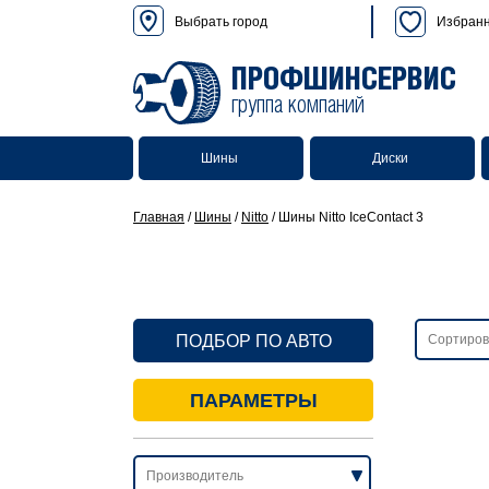
Выбрать город
Избран
ПРОФШИНСЕРВИС
группа компаний
Шины
Диски
Главная
/
Шины
/
Nitto
/
Шины Nitto IceContact 3
ПОДБОР ПО АВТО
ПАРАМЕТРЫ