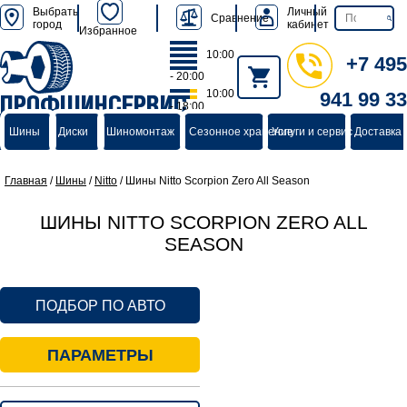
Выбрать
Личный
Сравнение
город
кабинет
Избранное
10:00
+7 495
- 20:00
10:00
941 99 33
ПРОФШИНСЕРВИС
- 18:00
группа компаний
Шины
Диски
Шиномонтаж
Сезонное хранение
Услуги и сервис
Доставка 
Главная
/
Шины
/
Nitto
/
Шины Nitto Scorpion Zero All Season
ШИНЫ NITTO SCORPION ZERO ALL
SEASON
ПОДБОР ПО АВТО
ПАРАМЕТРЫ