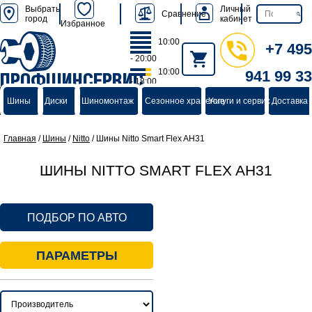
Выбрать
Личный
Сравнение
город
кабинет
Избранное
10:00
+7 495
- 20:00
10:00
941 99 33
ПРОФШИНСЕРВИС
- 18:00
группа компаний
Шины
Диски
Шиномонтаж
Сезонное хранение
Услуги и сервис
Доставка 
Главная
/
Шины
/
Nitto
/
Шины Nitto Smart Flex AH31
ШИНЫ NITTO SMART FLEX AH31
ПОДБОР ПО АВТО
ПАРАМЕТРЫ