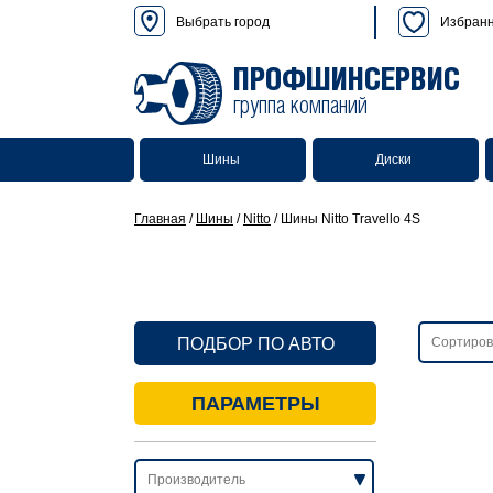
Выбрать город
Избран
ПРОФШИНСЕРВИС
группа компаний
Шины
Диски
Главная
/
Шины
/
Nitto
/
Шины Nitto Travello 4S
ПОДБОР ПО АВТО
ПАРАМЕТРЫ