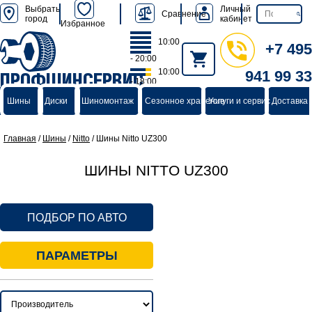
Выбрать
Личный
Сравнение
город
кабинет
Избранное
10:00
+7 495
- 20:00
10:00
941 99 33
ПРОФШИНСЕРВИС
- 18:00
группа компаний
Шины
Диски
Шиномонтаж
Сезонное хранение
Услуги и сервис
Доставка 
Главная
/
Шины
/
Nitto
/
Шины Nitto UZ300
ШИНЫ NITTO UZ300
ПОДБОР ПО АВТО
ПАРАМЕТРЫ