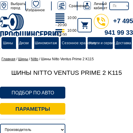
Выбрать
Личный
Сравнение
город
кабинет
Избранное
10:00
+7 495
- 20:00
10:00
941 99 33
ПРОФШИНСЕРВИС
- 18:00
группа компаний
Шины
Диски
Шиномонтаж
Сезонное хранение
Услуги и сервис
Доставка 
Главная
/
Шины
/
Nitto
/
Шины Nitto Ventus Prime 2 K115
ШИНЫ NITTO VENTUS PRIME 2 K115
ПОДБОР ПО АВТО
ПАРАМЕТРЫ