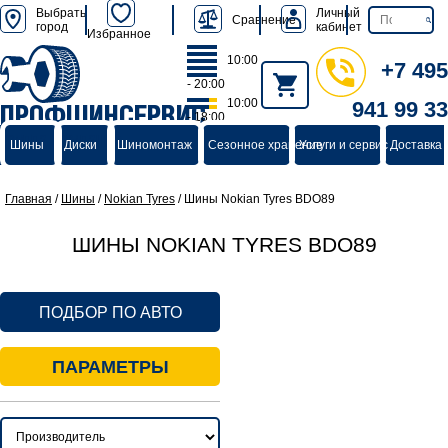
Выбрать
Личный
Сравнение
город
кабинет
Избранное
10:00
+7 495
- 20:00
10:00
941 99 33
ПРОФШИНСЕРВИС
- 18:00
группа компаний
Шины
Диски
Шиномонтаж
Сезонное хранение
Услуги и сервис
Доставка 
Главная
/
Шины
/
Nokian Tyres
/
Шины Nokian Tyres BDO89
ШИНЫ NOKIAN TYRES BDO89
ПОДБОР ПО АВТО
ПАРАМЕТРЫ