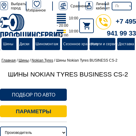
Выбрать
Личный
Сравнение
город
кабинет
Избранное
10:00
+7 495
- 20:00
10:00
941 99 33
ПРОФШИНСЕРВИС
- 18:00
группа компаний
Шины
Диски
Шиномонтаж
Сезонное хранение
Услуги и сервис
Доставка 
Главная
/
Шины
/
Nokian Tyres
/
Шины Nokian Tyres BUSINESS CS-2
ШИНЫ NOKIAN TYRES BUSINESS CS-2
ПОДБОР ПО АВТО
ПАРАМЕТРЫ