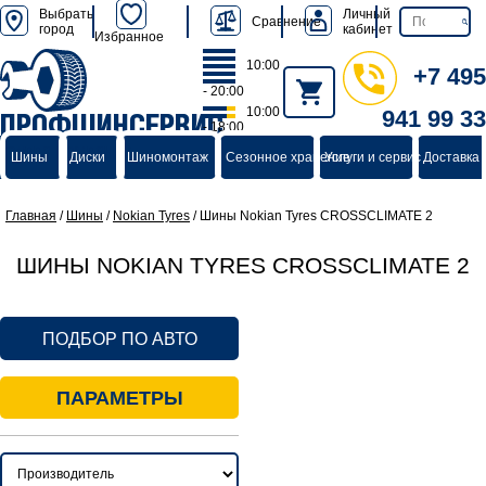
Выбрать
Личный
Сравнение
город
кабинет
Избранное
10:00
+7 495
- 20:00
10:00
941 99 33
ПРОФШИНСЕРВИС
- 18:00
группа компаний
Шины
Диски
Шиномонтаж
Сезонное хранение
Услуги и сервис
Доставка 
Главная
/
Шины
/
Nokian Tyres
/
Шины Nokian Tyres CROSSCLIMATE 2
ШИНЫ NOKIAN TYRES CROSSCLIMATE 2
ПОДБОР ПО АВТО
ПАРАМЕТРЫ