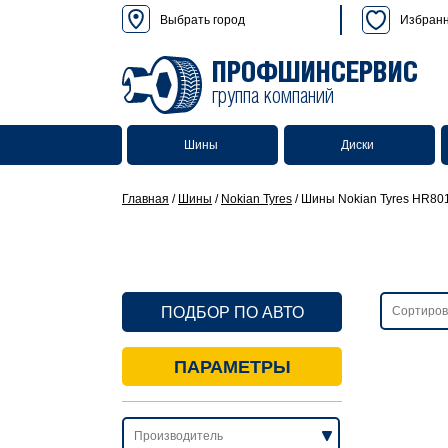
Выбрать город
Избран
ПРОФШИНСЕРВИС
группа компаний
Шины
Диски
Главная
/
Шины
/
Nokian Tyres
/
Шины Nokian Tyres HR80
ПОДБОР ПО АВТО
ПАРАМЕТРЫ