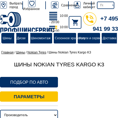
Выбрать
Личный
Сравнение
город
кабинет
Избранное
10:00
+7 495
- 20:00
10:00
941 99 33
ПРОФШИНСЕРВИС
- 18:00
группа компаний
Шины
Диски
Шиномонтаж
Сезонное хранение
Услуги и сервис
Доставка 
Главная
/
Шины
/
Nokian Tyres
/
Шины Nokian Tyres Kargo K3
ШИНЫ NOKIAN TYRES KARGO K3
ПОДБОР ПО АВТО
ПАРАМЕТРЫ