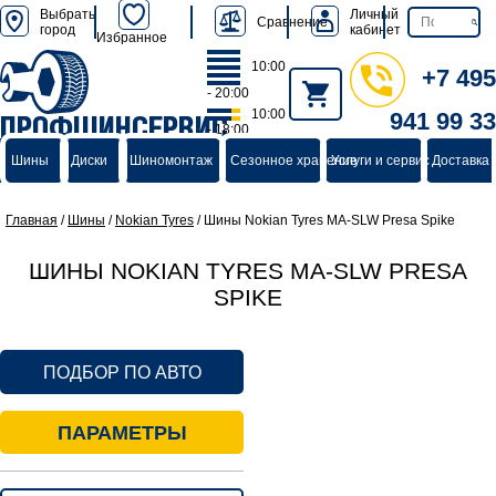
Выбрать
Личный
Сравнение
город
кабинет
Избранное
10:00
+7 495
- 20:00
10:00
941 99 33
ПРОФШИНСЕРВИС
- 18:00
группа компаний
Шины
Диски
Шиномонтаж
Сезонное хранение
Услуги и сервис
Доставка 
Главная
/
Шины
/
Nokian Tyres
/
Шины Nokian Tyres MA-SLW Presa Spike
ШИНЫ NOKIAN TYRES MA-SLW PRESA
SPIKE
ПОДБОР ПО АВТО
ПАРАМЕТРЫ