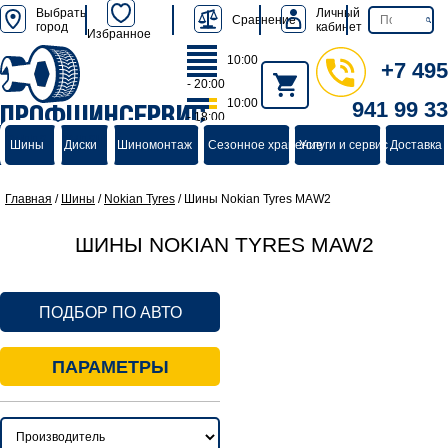
Выбрать
Личный
Сравнение
город
кабинет
Избранное
10:00
+7 495
- 20:00
10:00
941 99 33
ПРОФШИНСЕРВИС
- 18:00
группа компаний
Шины
Диски
Шиномонтаж
Сезонное хранение
Услуги и сервис
Доставка 
Главная
/
Шины
/
Nokian Tyres
/
Шины Nokian Tyres MAW2
ШИНЫ NOKIAN TYRES MAW2
ПОДБОР ПО АВТО
ПАРАМЕТРЫ