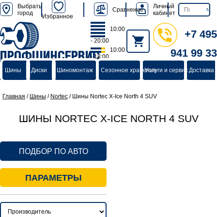
Выбрать
Личный
Сравнение
город
кабинет
Избранное
10:00
+7 495
- 20:00
10:00
941 99 33
ПРОФШИНСЕРВИС
- 18:00
группа компаний
Шины
Диски
Шиномонтаж
Сезонное хранение
Услуги и сервис
Доставка 
Главная
/
Шины
/
Nortec
/
Шины Nortec X-Ice North 4 SUV
ШИНЫ NORTEC X-ICE NORTH 4 SUV
ПОДБОР ПО АВТО
ПАРАМЕТРЫ