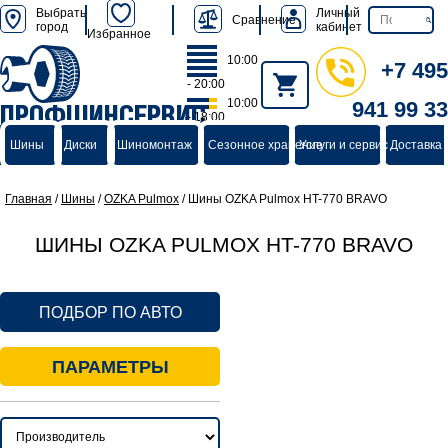
Выбрать
Личный
Сравнение
город
кабинет
Избранное
10:00
+7 495
- 20:00
10:00
941 99 33
ПРОФШИНСЕРВИС
- 18:00
группа компаний
Шины
Диски
Шиномонтаж
Сезонное хранение
Услуги и сервис
Доставка 
Главная
/
Шины
/
OZKA Pulmox
/
Шины OZKA Pulmox HT-770 BRAVO
ШИНЫ OZKA PULMOX HT-770 BRAVO
ПОДБОР ПО АВТО
ПАРАМЕТРЫ