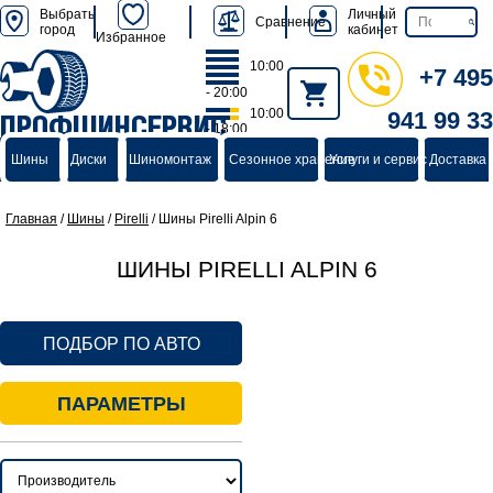
Выбрать
Личный
Сравнение
город
кабинет
Избранное
10:00
+7 495
- 20:00
10:00
941 99 33
ПРОФШИНСЕРВИС
- 18:00
группа компаний
Шины
Диски
Шиномонтаж
Сезонное хранение
Услуги и сервис
Доставка 
Главная
/
Шины
/
Pirelli
/
Шины Pirelli Alpin 6
ШИНЫ PIRELLI ALPIN 6
ПОДБОР ПО АВТО
ПАРАМЕТРЫ