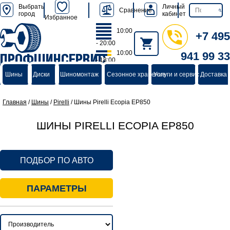
Выбрать
Личный
Сравнение
город
кабинет
Избранное
10:00
+7 495
- 20:00
10:00
941 99 33
ПРОФШИНСЕРВИС
- 18:00
группа компаний
Шины
Диски
Шиномонтаж
Сезонное хранение
Услуги и сервис
Доставка 
Главная
/
Шины
/
Pirelli
/
Шины Pirelli Ecopia EP850
ШИНЫ PIRELLI ECOPIA EP850
ПОДБОР ПО АВТО
ПАРАМЕТРЫ