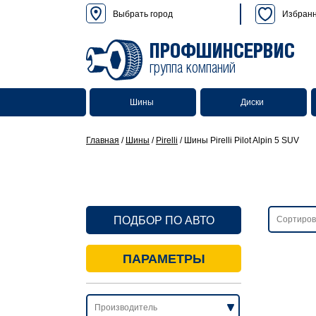
Выбрать город
Избран
ПРОФШИНСЕРВИС
группа компаний
Шины
Диски
Главная
/
Шины
/
Pirelli
/
Шины Pirelli Pilot Alpin 5 SUV
ПОДБОР ПО АВТО
ПАРАМЕТРЫ